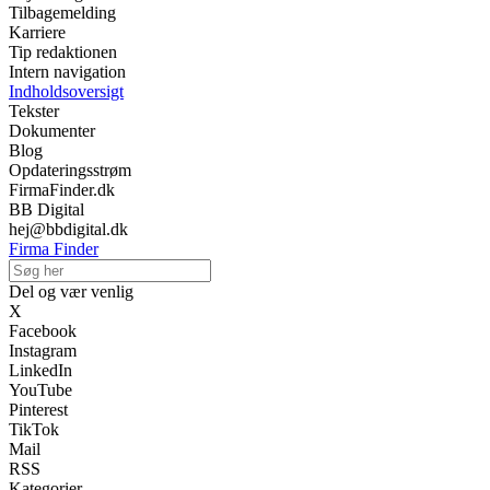
Tilbagemelding
Karriere
Tip redaktionen
Intern navigation
Indholdsoversigt
Tekster
Dokumenter
Blog
Opdateringsstrøm
FirmaFinder.dk
BB Digital
hej@bbdigital.dk
Firma Finder
Del og vær venlig
X
Facebook
Instagram
LinkedIn
YouTube
Pinterest
TikTok
Mail
RSS
Kategorier