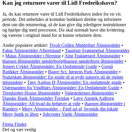
Kan jeg returnere varer til Lidl Frederikshavn?
Ja, du kan returnere varer til Lidl Frederikshavn inden for en vis
periode. Det anbefales at kontakte butikken direkte og informere
dem om din returnering, så de kan give dig yderligere instruktioner
og hjælpe dig med processen. Du skal normalt have din kvittering
og varerne i original stand for at kunne returnere dem.
Andre populære artikler:
Tivoli Grillen Middelfart Åbningstider
•
Fakta Åbningstider Albertslund
•
Taastrup Svømmehal Åbningstider
•
Matas Åbningstider i Herning
•
Alrø Traktørsted Åbningstider
•
thansen åbningstider sønderborg|thansen sønderborg åbningstider
•
Jensen Cykler Åbningstider: En Omfattende Guide
•
Grenå
Butikker Åbningstider
•
Bager Sct. Jørgens Park Åbningstider
•
Naturskøn åbningstider: En guide til at nyde naturen på de rigtige
tidspunkter
•
Tørv Aarhus Ø Åbningstider: En omfattende guide
•
Ostemanden fra Vindblæs Åbningstider: En Omfattende Guide
•
Trendzetter House åbningstider
•
Valgstedernes åbningstider
•
Danske Bank Åbningstider Torsdag
•
Løve Apotek Aalborg
Åbningstider: Alt hvad du behøver at vide
•
thansen åbningstider i
Randers
•
Meny Åbningstider – Find ud af, hvornår din lokale
Meny butik er åben
•
Jobcenter Varde Åbningstider
Firma Finder
Del og vær venlig