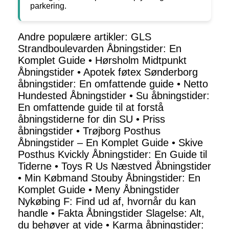
parkering.
Andre populære artikler:
GLS
Strandboulevarden Åbningstider: En
Komplet Guide
•
Hørsholm Midtpunkt
Åbningstider
•
Apotek føtex Sønderborg
åbningstider: En omfattende guide
•
Netto
Hundested Åbningstider
•
Su åbningstider:
En omfattende guide til at forstå
åbningstiderne for din SU
•
Priss
åbningstider
•
Trøjborg Posthus
Åbningstider – En Komplet Guide
•
Skive
Posthus Kvickly Åbningstider: En Guide til
Tiderne
•
Toys R Us Næstved Åbningstider
•
Min Købmand Stouby Åbningstider: En
Komplet Guide
•
Meny Åbningstider
Nykøbing F: Find ud af, hvornår du kan
handle
•
Fakta Åbningstider Slagelse: Alt,
du behøver at vide
•
Karma åbningstider: