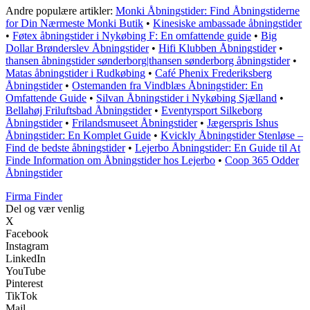
Andre populære artikler:
Monki Åbningstider: Find Åbningstiderne
for Din Nærmeste Monki Butik
•
Kinesiske ambassade åbningstider
•
Føtex åbningstider i Nykøbing F: En omfattende guide
•
Big
Dollar Brønderslev Åbningstider
•
Hifi Klubben Åbningstider
•
thansen åbningstider sønderborg|thansen sønderborg åbningstider
•
Matas åbningstider i Rudkøbing
•
Café Phenix Frederiksberg
Åbningstider
•
Ostemanden fra Vindblæs Åbningstider: En
Omfattende Guide
•
Silvan Åbningstider i Nykøbing Sjælland
•
Bellahøj Friluftsbad Åbningstider
•
Eventyrsport Silkeborg
Åbningstider
•
Frilandsmuseet Åbningstider
•
Jægerspris Ishus
Åbningstider: En Komplet Guide
•
Kvickly Åbningstider Stenløse –
Find de bedste åbningstider
•
Lejerbo Åbningstider: En Guide til At
Finde Information om Åbningstider hos Lejerbo
•
Coop 365 Odder
Åbningstider
Firma Finder
Del og vær venlig
X
Facebook
Instagram
LinkedIn
YouTube
Pinterest
TikTok
Mail