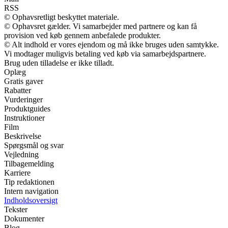
RSS
© Ophavsretligt beskyttet materiale.
© Ophavsret gælder. Vi samarbejder med partnere og kan få
provision ved køb gennem anbefalede produkter.
© Alt indhold er vores ejendom og må ikke bruges uden samtykke.
Vi modtager muligvis betaling ved køb via samarbejdspartnere.
Brug uden tilladelse er ikke tilladt.
Oplæg
Gratis gaver
Rabatter
Vurderinger
Produktguides
Instruktioner
Film
Beskrivelse
Spørgsmål og svar
Vejledning
Tilbagemelding
Karriere
Tip redaktionen
Intern navigation
Indholdsoversigt
Tekster
Dokumenter
Blog