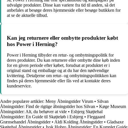
udvalgte produkter. Disse kan variere fra tid til anden, så det
anbefales at besøge deres hjemmeside eller besøge butikken for
at se de aktuelle tilbud.
Kan jeg returnere eller ombytte produkter købt
hos Power i Herning?
Power i Herning tilbyder en retur- og ombytningspolitik for
deres produkter. Du kan returnere eller ombytte dine køb inden
for en given periode efter købet, forudsat at produktet er i
original stand og emballage og at du har den nødvendige
kvittering. Detaljerne om retur- og ombytningspolitikken kan
findes på deres hjemmeside eller fås ved at kontakte deres
kundeservice.
Andre populære artikler:
Meny Åbningstider Virum
•
Silvan
Åbningstider: Find de rigtige åbningstider hos Silvan
•
Køge Museum
Åbningstider: Alt, du behøver at vide
•
Esbjerg Skøjtehal
Åbningstider: En Guide til Skøjteløb i Esbjerg
•
Fleggaard
Grænsehandel Åbningstider
•
Aldi Kolding Åbningstider
•
Gladsaxe
Skøjtehal Åbningstider
•
Jysk Hobro Åbningstider: En Komplet Guide