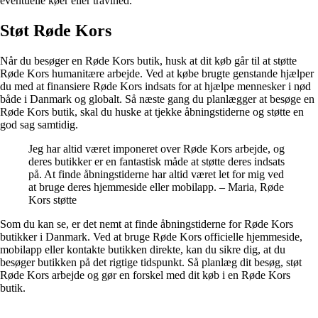
eventuelle køer eller travlhed.
Støt Røde Kors
Når du besøger en Røde Kors butik, husk at dit køb går til at støtte
Røde Kors humanitære arbejde. Ved at købe brugte genstande hjælper
du med at finansiere Røde Kors indsats for at hjælpe mennesker i nød
både i Danmark og globalt. Så næste gang du planlægger at besøge en
Røde Kors butik, skal du huske at tjekke åbningstiderne og støtte en
god sag samtidig.
Jeg har altid været imponeret over Røde Kors arbejde, og
deres butikker er en fantastisk måde at støtte deres indsats
på. At finde åbningstiderne har altid været let for mig ved
at bruge deres hjemmeside eller mobilapp. – Maria, Røde
Kors støtte
Som du kan se, er det nemt at finde åbningstiderne for Røde Kors
butikker i Danmark. Ved at bruge Røde Kors officielle hjemmeside,
mobilapp eller kontakte butikken direkte, kan du sikre dig, at du
besøger butikken på det rigtige tidspunkt. Så planlæg dit besøg, støt
Røde Kors arbejde og gør en forskel med dit køb i en Røde Kors
butik.