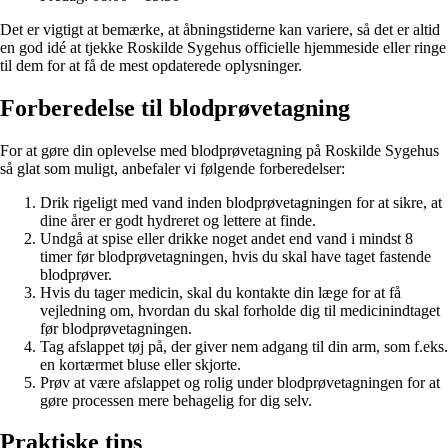
Det er vigtigt at bemærke, at åbningstiderne kan variere, så det er altid
en god idé at tjekke Roskilde Sygehus officielle hjemmeside eller ringe
til dem for at få de mest opdaterede oplysninger.
Forberedelse til blodprøvetagning
For at gøre din oplevelse med blodprøvetagning på Roskilde Sygehus
så glat som muligt, anbefaler vi følgende forberedelser:
Drik rigeligt med vand inden blodprøvetagningen for at sikre, at
dine årer er godt hydreret og lettere at finde.
Undgå at spise eller drikke noget andet end vand i mindst 8
timer før blodprøvetagningen, hvis du skal have taget fastende
blodprøver.
Hvis du tager medicin, skal du kontakte din læge for at få
vejledning om, hvordan du skal forholde dig til medicinindtaget
før blodprøvetagningen.
Tag afslappet tøj på, der giver nem adgang til din arm, som f.eks.
en kortærmet bluse eller skjorte.
Prøv at være afslappet og rolig under blodprøvetagningen for at
gøre processen mere behagelig for dig selv.
Praktiske tips