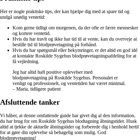
Her er nogle praktiske tips, der kan hjælpe dig med at spare tid og
undgå unødig ventetid:
Kom gerne tidligt om morgenen, da der ofte er færre mennesker
og kortere ventetid.
Hvis du har travlt og ikke har tid til at vente, kan du overveje at
bestille tid til blodprøvetagning på forhånd.
Hvis du har spørgsmål eller bekymringer, er det altid en god idé
at kontakte Roskilde Sygehus blodprøvetagningsafdeling for at
få vejledning.
Jeg har altid haft positive oplevelser med
blodprøvetagning på Roskilde Sygehus. Personalet er
venligt og professionelt, og ventetiden har været minimal.
– Maria, tidligere patient
Afsluttende tanker
Vi håber, at denne omfattende guide har givet dig al den information,
du har brug for om Roskilde Sygehus blodtagning åbningstider. Husk
altid at tjekke de aktuelle åbningstider og forberede dig i henhold hertil
for at gøre din oplevelse så behagelig som mulig. God
blodprøvetagning!