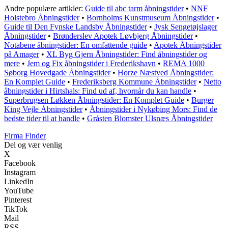
Andre populære artikler:
Guide til abc tarm åbningstider
•
NNF
Holstebro Åbningstider
•
Bornholms Kunstmuseum Åbningstider
•
Guide til Den Fynske Landsby Åbningstider
•
Jysk Sengetøjslager
Åbningstider
•
Brønderslev Apotek Løvbjerg Åbningstider
•
Notabene åbningstider: En omfattende guide
•
Apotek Åbningstider
på Amager
•
XL Byg Gjern Åbningstider: Find åbningstider og
mere
•
Jem og Fix åbningstider i Frederikshavn
•
REMA 1000
Søborg Hovedgade Åbningstider
•
Horze Næstved Åbningstider:
En Komplet Guide
•
Frederiksberg Kommune Åbningstider
•
Netto
åbningstider i Hirtshals: Find ud af, hvornår du kan handle
•
Superbrugsen Løkken Åbningstider: En Komplet Guide
•
Burger
King Vejle Åbningstider
•
Åbningstider i Nykøbing Mors: Find de
bedste tider til at handle
•
Gråsten Blomster Ulsnæs Åbningstider
Firma Finder
Del og vær venlig
X
Facebook
Instagram
LinkedIn
YouTube
Pinterest
TikTok
Mail
RSS