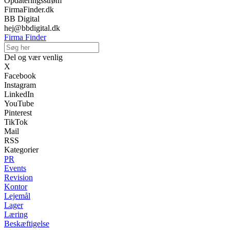
Opdateringsstrøm
FirmaFinder.dk
BB Digital
hej@bbdigital.dk
Firma Finder
Del og vær venlig
X
Facebook
Instagram
LinkedIn
YouTube
Pinterest
TikTok
Mail
RSS
Kategorier
PR
Events
Revision
Kontor
Lejemål
Lager
Læring
Beskæftigelse