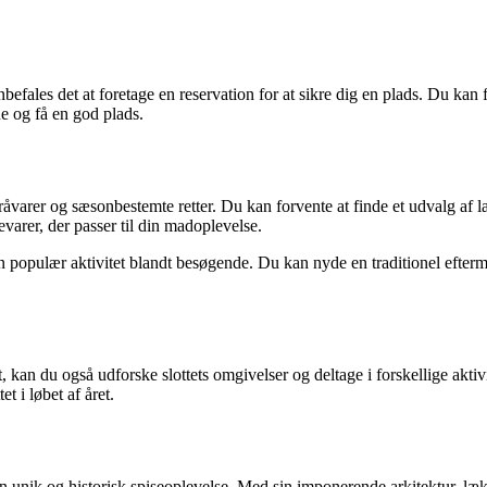
befales det at foretage en reservation for at sikre dig en plads. Du kan f
e og få en god plads.
åvarer og sæsonbestemte retter. Du kan forvente at finde et udvalg af lækr
varer, der passer til din madoplevelse.
en populær aktivitet blandt besøgende. Du kan nyde en traditionel efter
kan du også udforske slottets omgivelser og deltage i forskellige aktivi
t i løbet af året.
r en unik og historisk spiseoplevelse. Med sin imponerende arkitektur, l