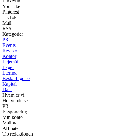
LinkedIn
YouTube
Pinterest
TikTok
Mail
RSS
Kategorier
PR
Events
Revision
Kontor
Lejemål
Lager
Læring
Beskæftigelse
Kapital
Data
Hvem er vi
Henvendelse
PR
Eksponering
Min konto
Mailnyt
Affiliate
Tip redaktionen