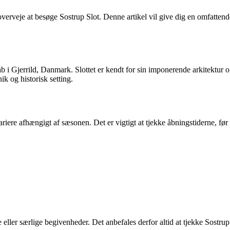
erveje at besøge Sostrup Slot. Denne artikel vil give dig en omfattende
b i Gjerrild, Danmark. Slottet er kendt for sin imponerende arkitektur o
ik og historisk setting.
riere afhængigt af sæsonen. Det er vigtigt at tjekke åbningstiderne, før 
ller særlige begivenheder. Det anbefales derfor altid at tjekke Sostrup 