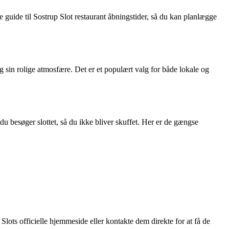
 guide til Sostrup Slot restaurant åbningstider, så du kan planlægge
g sin rolige atmosfære. Det er et populært valg for både lokale og
du besøger slottet, så du ikke bliver skuffet. Her er de gængse
Slots officielle hjemmeside eller kontakte dem direkte for at få de