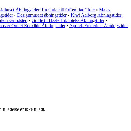
ådhuset Åbningstider: En Guide til Offentlige Tider
•
Matas
gstider
•
Designmuseet åbningstider
•
Kiwi Aalborg Åbningstider:
der i Grindsted
•
Guide til Hasle Biblioteks Åbningstider
•
aster Outlet Roskilde Åbningstider
•
Apotek Fredericia Åbningstider
lladelse er ikke tilladt.