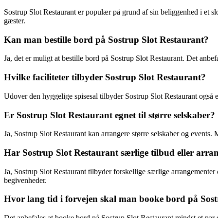
Sostrup Slot Restaurant er populær på grund af sin beliggenhed i et 
gæster.
Kan man bestille bord på Sostrup Slot Restaurant?
Ja, det er muligt at bestille bord på Sostrup Slot Restaurant. Det anbe
Hvilke faciliteter tilbyder Sostrup Slot Restaurant?
Udover den hyggelige spisesal tilbyder Sostrup Slot Restaurant også e
Er Sostrup Slot Restaurant egnet til større selskaber?
Ja, Sostrup Slot Restaurant kan arrangere større selskaber og events. M
Har Sostrup Slot Restaurant særlige tilbud eller arr
Ja, Sostrup Slot Restaurant tilbyder forskellige særlige arrangemente
begivenheder.
Hvor lang tid i forvejen skal man booke bord på Sos
Det anbefales at booke bord på Sostrup Slot Restaurant mindst et par da