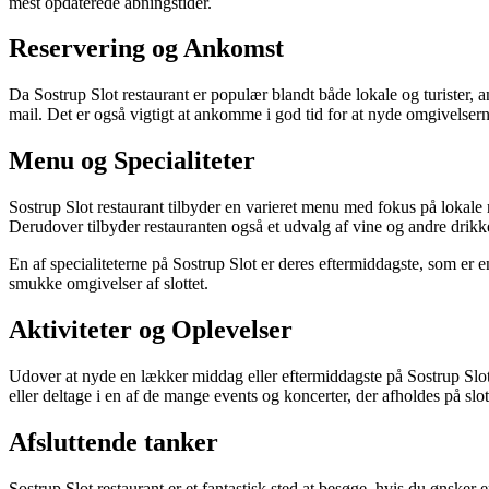
mest opdaterede åbningstider.
Reservering og Ankomst
Da Sostrup Slot restaurant er populær blandt både lokale og turister, an
mail. Det er også vigtigt at ankomme i god tid for at nyde omgivelsern
Menu og Specialiteter
Sostrup Slot restaurant tilbyder en varieret menu med fokus på lokale r
Derudover tilbyder restauranten også et udvalg af vine og andre drikke
En af specialiteterne på Sostrup Slot er deres eftermiddagste, som er 
smukke omgivelser af slottet.
Aktiviteter og Oplevelser
Udover at nyde en lækker middag eller eftermiddagste på Sostrup Slot, 
eller deltage i en af de mange events og koncerter, der afholdes på slotte
Afsluttende tanker
Sostrup Slot restaurant er et fantastisk sted at besøge, hvis du ønske