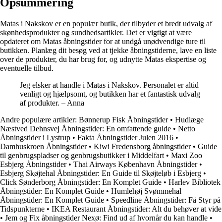
Opsummering
Matas i Nakskov er en populær butik, der tilbyder et bredt udvalg af
skønhedsprodukter og sundhedsartikler. Det er vigtigt at være
opdateret om Matas åbningstider for at undgå unødvendige ture til
butikken. Planlæg dit besøg ved at tjekke åbningstiderne, lave en liste
over de produkter, du har brug for, og udnytte Matas ekspertise og
eventuelle tilbud.
Jeg elsker at handle i Matas i Nakskov. Personalet er altid
venligt og hjælpsomt, og butikken har et fantastisk udvalg
af produkter. – Anna
Andre populære artikler:
Bønnerup Fisk Åbningstider
•
Hudlæge
Næstved Dehnsvej Åbningstider: En omfattende guide
•
Netto
Åbningstider i Lystrup
•
Fakta Åbningstider Julen 2016
•
Damhuskroen Åbningstider
•
Kiwi Fredensborg åbningstider
•
Guide
til genbrugspladser og genbrugsbutikker i Middelfart
•
Maxi Zoo
Esbjerg Åbningstider
•
Thai Airways København Åbningstider
•
Esbjerg Skøjtehal Åbningstider: En Guide til Skøjteløb i Esbjerg
•
Click Sønderborg Åbningstider: En Komplet Guide
•
Harlev Bibliotek
Åbningstider: En Komplet Guide
•
Humlehøj Svømmehal
Åbningstider: En Komplet Guide
•
Speedline Åbningstider: Få Styr på
Tidspunkterne
•
IKEA Restaurant Åbningstider: Alt du behøver at vide
•
Jem og Fix åbningstider Nexø: Find ud af hvornår du kan handle
•