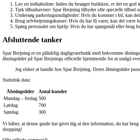
Lav en indkøbsliste: Inden du besøger butikken, er det en god i
Tjek tilbudsaviser: Spar Brejning tilbyder ofte specielle tilbud o
Undersøg parkeringsmuligheder: Hvis du kommer i bil, kan det 
Brug selvbetjeningskasser: Hvis du har få varer, kan det være hur
Spørg personalet om hjælp: Hvis du har spørgsmål eller brug for h
Afsluttende tanker
Spar Brejning er en pålidelig dagligvarebutik med bekvemme åbningstid
åbningstider på Spar Brejnings officielle hjemmeside for at undgå ev
Jeg elsker at handle hos Spar Brejning. Deres åbningstider passe
Statistisk data:
Åbningstider
Antal kunder
Mandag – fredag
500
Lørdag
700
Søndag
300
Vi håber, at denne guide har givet dig al den information, du har b
shopping!
Ofte stillede spørgsmål