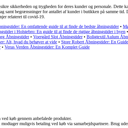
t sikre sikkerheden og trygheden for deres kunder og personale. Dette k
g samt begrænsninger for antallet af kunder i butikken på samme tid. De
jer relateret til covid-19.
ningstider: En omfattende guide til at finde de bedste åbningstider
•
Mø
gstider i Holstebro: En guide til at finde de rigtige åbningstider i byen
rg Åbningstider
•
Voergård Slot Åbningstider
•
Boligtextil Aulum Åbn
r: Alt, hvad du behøver at vide
•
Store Robert Åbningstider: En Guide 
r
•
Veras Verden Åbningstider: En Komplet Guide
n ved køb gennem anbefalede produkter.
odtager muligvis betaling ved køb via samarbejdspartnere. Brug uden ti