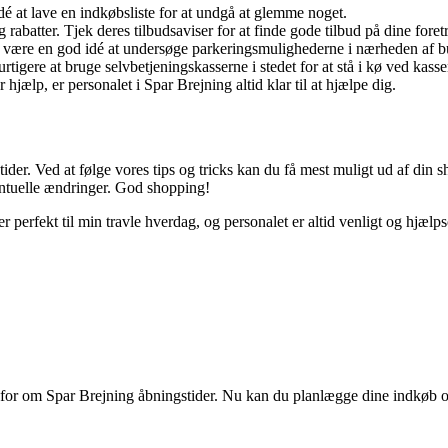
dé at lave en indkøbsliste for at undgå at glemme noget.
g rabatter. Tjek deres tilbudsaviser for at finde gode tilbud på dine fore
være en god idé at undersøge parkeringsmulighederne i nærheden af bu
tigere at bruge selvbetjeningskasserne i stedet for at stå i kø ved kasse
jælp, er personalet i Spar Brejning altid klar til at hjælpe dig.
er. Ved at følge vores tips og tricks kan du få mest muligt ud af din s
entuelle ændringer. God shopping!
r perfekt til min travle hverdag, og personalet er altid venligt og hjæ
rug for om Spar Brejning åbningstider. Nu kan du planlægge dine indk