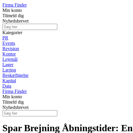
Firma Finder
Min konto
Tilmeld dig
Nyhedsbrevet
Kategorier
PR
Events
Revision
Kontor
Lejemål
Lager
Læring
Beskæftigelse
Kapital
Data
Firma Finder
Min konto
Tilmeld dig
Nyhedsbrevet
Spar Brejning Åbningstider: E