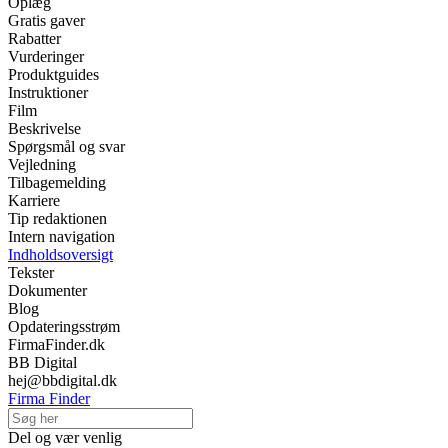
Oplæg
Gratis gaver
Rabatter
Vurderinger
Produktguides
Instruktioner
Film
Beskrivelse
Spørgsmål og svar
Vejledning
Tilbagemelding
Karriere
Tip redaktionen
Intern navigation
Indholdsoversigt
Tekster
Dokumenter
Blog
Opdateringsstrøm
FirmaFinder.dk
BB Digital
hej@bbdigital.dk
Firma Finder
Del og vær venlig