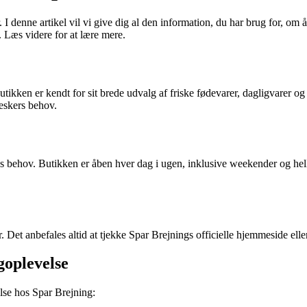
 denne artikel vil vi give dig al den information, du har brug for, om å
. Læs videre for at lære mere.
tikken er kendt for sit brede udvalg af friske fødevarer, dagligvarer o
eskers behov.
 behov. Butikken er åben hver dag i ugen, inklusive weekender og helli
 Det anbefales altid at tjekke Spar Brejnings officielle hjemmeside elle
goplevelse
else hos Spar Brejning: