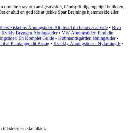
an omfatte krav om ansigtsmasker, håndsprit tilgængelig i butikken,
t er altid en god idé at tjekke Spar Brejnings hjemmeside eller
llers Fiskehus Åbningstider: Alt, hvad du behøver at vide
•
Biva
•
Kvikly Bryggen Åbningstider
•
VW Åbningstider: Find din
ingstider: En Komplet Guide
•
Købmandsgården åbningstider
•
til at Planlægge dit Besøg
•
Kvickly Åbningstider i Nykøbing F
•
lladelse er ikke tilladt.