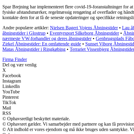
Spar Brejning har implementeret flere covid-19-foranstaltninger for a
fysiske afstandsmærker, regelmæssig rengøring af overflader og håndta
kontakte dem for at få de seneste opdateringer og specifikke retningslin
Andre populære artikler:
Nielsen Bageri Vojens Åbningstider
•
Lau åb
åbningstider i Glostrup
•
Eventyrsport Silkeborg Åbningstider
•
Åbnin
nærmeste VW-forhandler og deres åbningstider
•
Genbrugsplads Fåbo
Zirkel Åbningstider: En omfattende guide
•
Sunset Viborg Åbningstide
Matas Åbningstider i Ringkøbing
•
Terrariet Vissenbjerg Åbningstide
Firma Finder
Del og vær venlig
X
Facebook
Instagram
LinkedIn
YouTube
Pinterest
TikTok
Mail
RSS
© Ophavsretligt beskyttet materiale.
© Ophavsret gælder. Vi samarbejder med partnere og kan få provisio
© Alt indhold er vores ejendom og må ikke bruges uden samtykke. Vi m