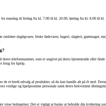
mandag til fredag ​​fra kl. 7.00 til kl. 20.00, lørdag fra kl. 8.00 til kl. 
ette omfatter dagligvarer, friske fødevarer, bageri, slagteri, grøntsage
.
ng?
l deres telefonnummer, som er angivet på deres hjemmeside eller finde 
er brug for hjælp.
yder de et bredt udvalg af produkter, så du kan handle alt på ét sted. D
res venlige og hjælpsomme personale samt deres bekvemme åbningstider, de
er visse betingelser. Det er vigtigt at huske at beholde din kvittering so