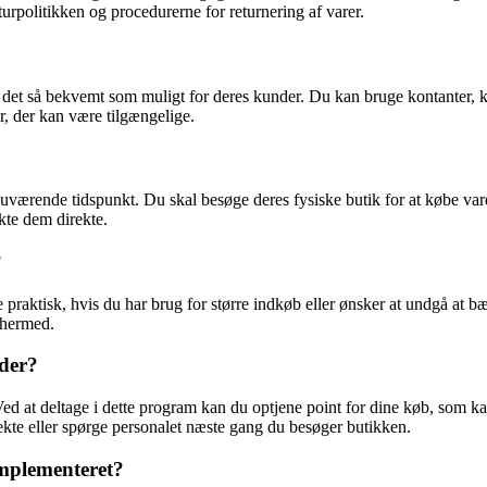
turpolitikken og procedurerne for returnering af varer.
 det så bekvemt som muligt for deres kunder. Du kan bruge kontanter, kred
, der kan være tilgængelige.
nuværende tidspunkt. Du skal besøge deres fysiske butik for at købe var
kte dem direkte.
?
re praktisk, hvis du har brug for større indkøb eller ønsker at undgå at 
 hermed.
nder?
Ved at deltage i dette program kan du optjene point for dine køb, som kan 
kte eller spørge personalet næste gang du besøger butikken.
implementeret?