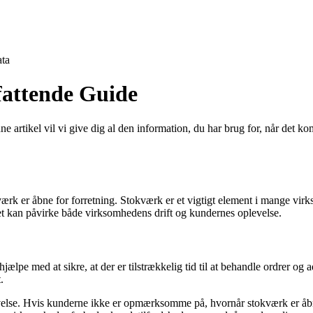
ta
attende Guide
artikel vil vi give dig al den information, du har brug for, når det kom
kværk er åbne for forretning. Stokværk er et vigtigt element i mange vi
 det kan påvirke både virksomhedens drift og kundernes oplevelse.
jælpe med at sikre, at der er tilstrækkelig tid til at behandle ordrer og 
.
else. Hvis kunderne ikke er opmærksomme på, hvornår stokværk er åbne,