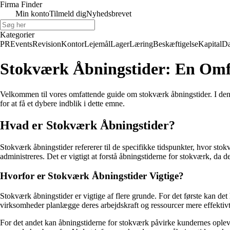
Firma Finder
Min konto
Tilmeld dig
Nyhedsbrevet
Kategorier
PR
Events
Revision
Kontor
Lejemål
Lager
Læring
Beskæftigelse
Kapital
Da
Stokværk Åbningstider: En Omf
Velkommen til vores omfattende guide om stokværk åbningstider. I denne 
for at få et dybere indblik i dette emne.
Hvad er Stokværk Åbningstider?
Stokværk åbningstider refererer til de specifikke tidspunkter, hvor sto
administreres. Det er vigtigt at forstå åbningstiderne for stokværk, da
Hvorfor er Stokværk Åbningstider Vigtige?
Stokværk åbningstider er vigtige af flere grunde. For det første kan det h
virksomheder planlægge deres arbejdskraft og ressourcer mere effektivt
For det andet kan åbningstiderne for stokværk påvirke kundernes oplev