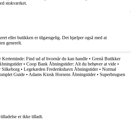
med stokværket.
eret eller butikken er tilgængelig. Det hjælper også med at
ten generelt.
 Kerteminde: Find ud af hvornår du kan handle
•
Grenå Butikker
Åbningstider
•
Coop Bank Åbningstider: Alt du behøver at vide
•
 Silkeborg
•
Legekæden Frederikshavn Åbningstider
•
Normal
Komplet Guide
•
Adams Kiosk Horsens Åbningstider
•
Superbrugsen
adelse er ikke tilladt.