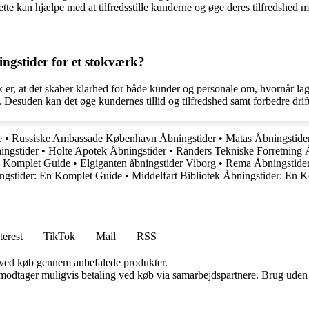
tte kan hjælpe med at tilfredsstille kunderne og øge deres tilfredshed 
ingstider for et stokværk?
k er, at det skaber klarhed for både kunder og personale om, hvornår lag
t. Desuden kan det øge kundernes tillid og tilfredshed samt forbedre drif
e
•
Russiske Ambassade København Åbningstider
•
Matas Åbningstider
ingstider
•
Holte Apotek Åbningstider
•
Randers Tekniske Forretning 
n Komplet Guide
•
Elgiganten åbningstider Viborg
•
Rema Åbningstider
ngstider: En Komplet Guide
•
Middelfart Bibliotek Åbningstider: En 
terest
TikTok
Mail
RSS
 ved køb gennem anbefalede produkter.
tager muligvis betaling ved køb via samarbejdspartnere. Brug uden till