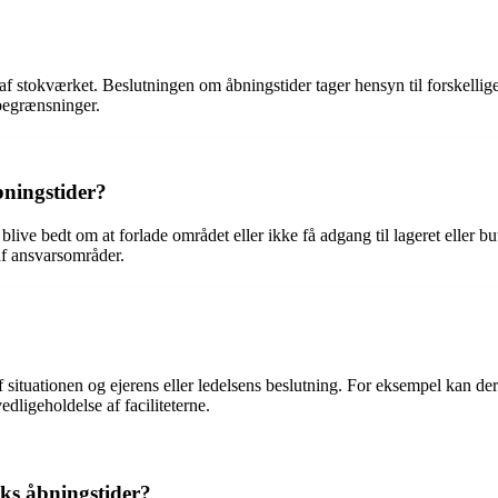
n af stokværket. Beslutningen om åbningstider tager hensyn til forskelli
begrænsninger.
bningstider?
blive bedt om at forlade området eller ikke få adgang til lageret elle
af ansvarsområder.
situationen og ejerens eller ledelsens beslutning. For eksempel kan der 
edligeholdelse af faciliteterne.
ks åbningstider?