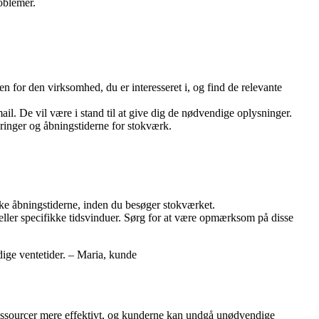
oblemer.
or den virksomhed, du er interesseret i, og find de relevante
il. De vil være i stand til at give dig de nødvendige oplysninger.
inger og åbningstiderne for stokværk.
kke åbningstiderne, inden du besøger stokværket.
ler specifikke tidsvinduer. Sørg for at være opmærksom på disse
ige ventetider. – Maria, kunde
ressourcer mere effektivt, og kunderne kan undgå unødvendige