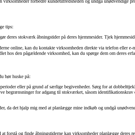
kan virksomheder forbedre kundetilfredsheden og undgå unødvendige pr
ge tips:
 deres stokværk åbningstider på deres hjemmesider. Tjek hjemmesiden f
rne online, kan du kontakte virksomheden direkte via telefon eller e-ma
dlet hos den pågældende virksomhed, kan du spørge dem om deres erfar
 du bør huske på:
eperioder eller på grund af særlige begivenheder. Sørg for at dobbelttje
egrænsninger for adgang til stokværket, såsom identifikationskrav el
tider, da det hjalp mig med at planlægge mine indkøb og undgå unødvend
d at forstå og finde åbningstiderne kan virksomheder planlægge deres 