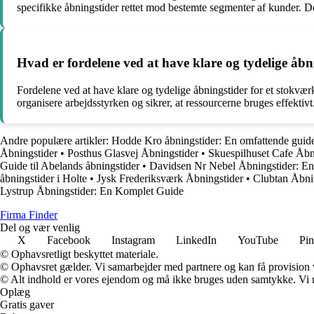
specifikke åbningstider rettet mod bestemte segmenter af kunder. De
Hvad er fordelene ved at have klare og tydelige åbn
Fordelene ved at have klare og tydelige åbningstider for et stokvær
organisere arbejdsstyrken og sikrer, at ressourcerne bruges effektiv
Andre populære artikler:
Hodde Kro åbningstider: En omfattende guid
Åbningstider
•
Posthus Glasvej Åbningstider
•
Skuespilhuset Cafe Åbn
Guide til Abelands åbningstider
•
Davidsen Nr Nebel Åbningstider: E
åbningstider i Holte
•
Jysk Frederiksværk Åbningstider
•
Clubtan Åbni
Lystrup Åbningstider: En Komplet Guide
Firma Finder
Del og vær venlig
X
Facebook
Instagram
LinkedIn
YouTube
Pin
© Ophavsretligt beskyttet materiale.
© Ophavsret gælder. Vi samarbejder med partnere og kan få provision
© Alt indhold er vores ejendom og må ikke bruges uden samtykke. Vi mod
Oplæg
Gratis gaver