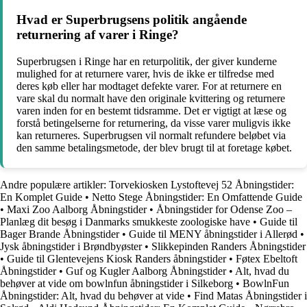
Hvad er Superbrugsens politik angående
returnering af varer i Ringe?
Superbrugsen i Ringe har en returpolitik, der giver kunderne
mulighed for at returnere varer, hvis de ikke er tilfredse med
deres køb eller har modtaget defekte varer. For at returnere en
vare skal du normalt have den originale kvittering og returnere
varen inden for en bestemt tidsramme. Det er vigtigt at læse og
forstå betingelserne for returnering, da visse varer muligvis ikke
kan returneres. Superbrugsen vil normalt refundere beløbet via
den samme betalingsmetode, der blev brugt til at foretage købet.
Andre populære artikler:
Torvekiosken Lystoftevej 52 Åbningstider:
En Komplet Guide
•
Netto Stege Åbningstider: En Omfattende Guide
•
Maxi Zoo Aalborg Åbningstider
•
Åbningstider for Odense Zoo –
Planlæg dit besøg i Danmarks smukkeste zoologiske have
•
Guide til
Bager Brande Åbningstider
•
Guide til MENY åbningstider i Allerød
•
Jysk åbningstider i Brøndbyøster
•
Slikkepinden Randers Åbningstider
•
Guide til Glentevejens Kiosk Randers åbningstider
•
Føtex Ebeltoft
Åbningstider
•
Guf og Kugler Aalborg Åbningstider
•
Alt, hvad du
behøver at vide om bowlnfun åbningstider i Silkeborg
•
BowlnFun
Åbningstider: Alt, hvad du behøver at vide
•
Find Matas Åbningstider i