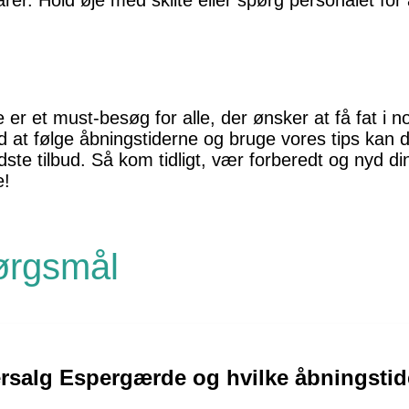
rer. Hold øje med skilte eller spørg personalet for
 et must-besøg for alle, der ønsker at få fat i no
d at følge åbningstiderne og bruge vores tips kan d
dste tilbud. Så kom tidligt, vær forberedt og nyd d
e!
pørgsmål
rsalg Espergærde og hvilke åbningstid