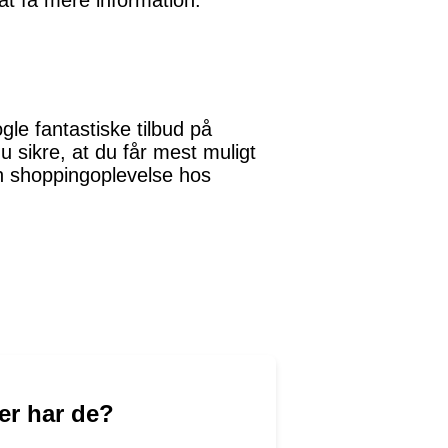
 at få mere information.
gle fantastiske tilbud på
u sikre, at du får mest muligt
in shoppingoplevelse hos
er har de?