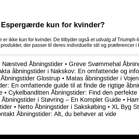
 Espergærde kun for kvinder?
r ikke kun for kvinder. De tilbyder også et udvalg af Triumph-l
dukter, der passer til deres individuelle stil og præferencer i 
 Næstved Åbningstider
•
Greve Svømmehal Åbning
akta åbningstider i Nakskov: En omfattende og info
 Åbningstider Glostrup
•
Matas åbningstider i Vojen
der: En omfattende guide til at finde de rigtige åbni
e
•
Cykelbanditten Åbningstider: Find den perfekte t
Åbningstider i Støvring – En Komplet Guide
•
Ham
tider
•
Netto Åbningstider i Sakskøbing
•
XL Byg St
takt Åbningstider: Alt, du behøver at vide