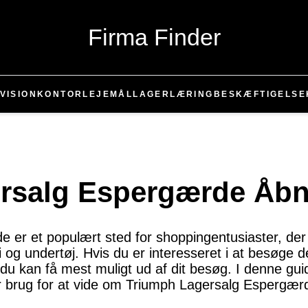
Firma Finder
VISION
KONTOR
LEJEMÅL
LAGER
LÆRING
BESKÆFTIGELSE
rsalg Espergærde Åbn
er et populært sted for shoppingentusiaster, der ø
 og undertøj. Hvis du er interesseret i at besøge de
 kan få mest muligt ud af dit besøg. I denne guide 
r brug for at vide om Triumph Lagersalg Espergærd