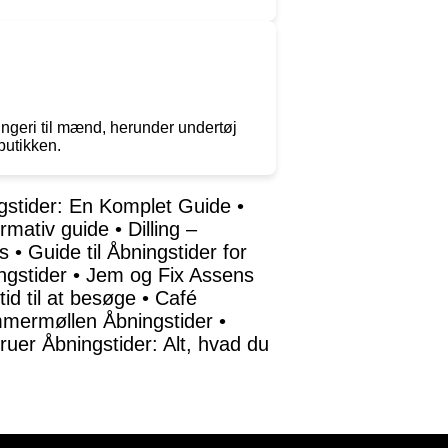
ingeri til mænd, herunder undertøj
butikken.
stider: En Komplet Guide
•
rmativ guide
•
Dilling –
s
•
Guide til Åbningstider for
ngstider
•
Jem og Fix Assens
id til at besøge
•
Café
mermøllen Åbningstider
•
ruer Åbningstider: Alt, hvad du