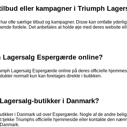
 tilbud eller kampagner i Triumph Lage
r ofte særlige tilbud og kampagner. Disse kan omfatte yderlige
ignende fordele. Det anbefales at holde øje med deres website ell
h Lagersalg Espergærde online?
iumph Lagersalg Espergærde online på deres officielle hjemmesi
odukter normalt kun kan foretages direkte i butikken.
 Lagersalg-butikker i Danmark?
-butikker i Danmark ud over Espergærde. Nogle af de andre bel
tjekke Triumphs officielle hjemmeside eller kontakte den nærme
i Danmark.