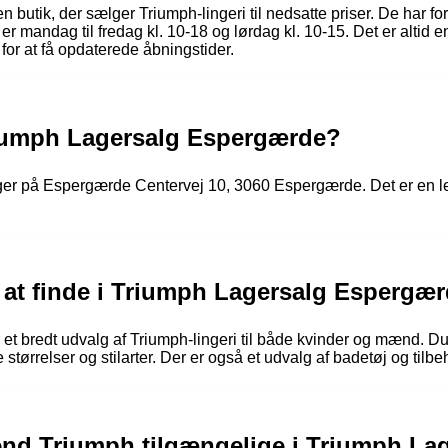
butik, der sælger Triumph-lingeri til nedsatte priser. De har fo
 mandag til fredag ​​kl. 10-18 og lørdag kl. 10-15. Det er altid e
for at få opdaterede åbningstider.
riumph Lagersalg Espergærde?
er på Espergærde Centervej 10, 3060 Espergærde. Det er en l
 at finde i Triumph Lagersalg Espergæ
 bredt udvalg af Triumph-lingeri til både kvinder og mænd. Du ka
 størrelser og stilarter. Der er også et udvalg af badetøj og tilbeh
end Triumph tilgængelige i Triumph L