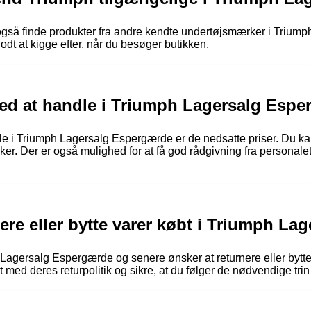
 også finde produkter fra andre kendte undertøjsmærker i Triu
godt at kigge efter, når du besøger butikken.
 ved at handle i Triumph Lagersalg Esp
le i Triumph Lagersalg Espergærde er de nedsatte priser. Du kan 
kker. Der er også mulighed for at få god rådgivning fra personale
nere eller bytte varer købt i Triumph L
h Lagersalg Espergærde og senere ønsker at returnere eller bytte
 med deres returpolitik og sikre, at du følger de nødvendige trin 