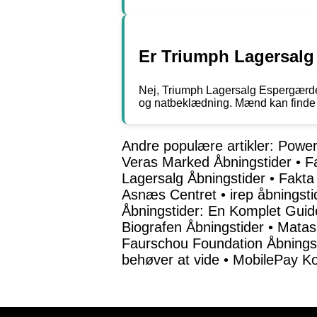
Er Triumph Lagersalg
Nej, Triumph Lagersalg Espergærde e
og natbeklædning. Mænd kan finde pro
Andre populære artikler:
Power
Veras Marked Åbningstider
•
F
Lagersalg Åbningstider
•
Fakta
Asnæs Centret
•
irep åbningsti
Åbningstider: En Komplet Guid
Biografen Åbningstider
•
Matas 
Faurschou Foundation Åbnings
behøver at vide
•
MobilePay Kon