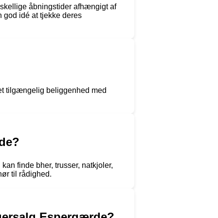
rskellige åbningstider afhængigt af
n god idé at tjekke deres
et tilgængelig beliggenhed med
rde?
n finde bher, trusser, natkjoler,
ør til rådighed.
agersalg Espergærde?