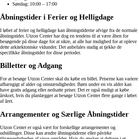
Søndag: 10:00 – 17:00
Åbningstider i Ferier og Helligdage
I løbet af ferier og helligdage kan åbningstiderne afvige fra de normale
åbningstider. Utzon Center har dog en tendens til at være åben for
besøgende på disse dage for at sikre, at alle har mulighed for at opleve
dette arkitektoniske vidunder. Det anbefales stadig at tjekke de
specifikke åbningstider for disse perioder.
Billetter og Adgang
For at besøge Utzon Center skal du købe en billet. Priserne kan variere
afhængigt af alder og omstændigheder. Børn under en vis alder kan
have gratis adgang eller nedsatte priser. Det er også muligt at købe
årskort, hvis du planlægger at besøge Utzon Center flere gange i løbet
af året.
Arrangementer og Særlige Åbningstider
Utzon Center er også vært for forskellige arrangementer og
udstillinger. Disse kan ændre åbningstiderne eller påvirke
tilgængeligheden af visse områder. Hvis du ønsker at deltage i et