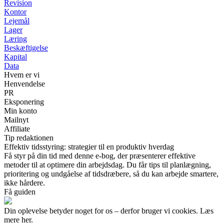
Revision
Kontor
Lejemål
Lager
Læring
Beskæftigelse
Kapital
Data
Hvem er vi
Henvendelse
PR
Eksponering
Min konto
Mailnyt
Affiliate
Tip redaktionen
Effektiv tidsstyring: strategier til en produktiv hverdag
Få styr på din tid med denne e-bog, der præsenterer effektive
metoder til at optimere din arbejdsdag. Du får tips til planlægning,
prioritering og undgåelse af tidsdræbere, så du kan arbejde smartere,
ikke hårdere.
Få guiden
Din oplevelse betyder noget for os – derfor bruger vi cookies. Læs
mere her.