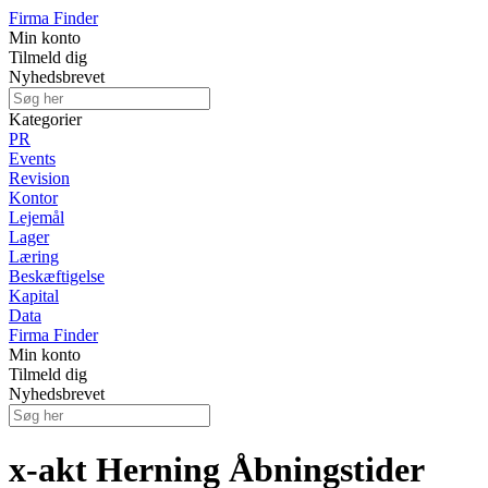
Firma Finder
Min konto
Tilmeld dig
Nyhedsbrevet
Kategorier
PR
Events
Revision
Kontor
Lejemål
Lager
Læring
Beskæftigelse
Kapital
Data
Firma Finder
Min konto
Tilmeld dig
Nyhedsbrevet
x-akt Herning Åbningstider