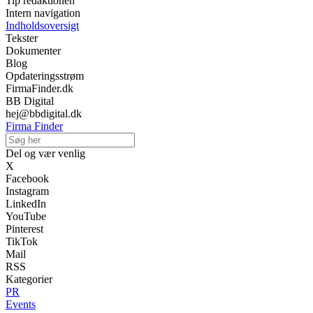
Tip redaktionen
Intern navigation
Indholdsoversigt
Tekster
Dokumenter
Blog
Opdateringsstrøm
FirmaFinder.dk
BB Digital
hej@bbdigital.dk
Firma Finder
Del og vær venlig
X
Facebook
Instagram
LinkedIn
YouTube
Pinterest
TikTok
Mail
RSS
Kategorier
PR
Events