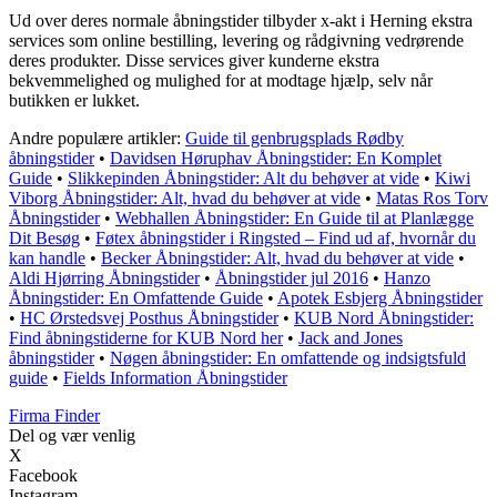
Ud over deres normale åbningstider tilbyder x-akt i Herning ekstra
services som online bestilling, levering og rådgivning vedrørende
deres produkter. Disse services giver kunderne ekstra
bekvemmelighed og mulighed for at modtage hjælp, selv når
butikken er lukket.
Andre populære artikler:
Guide til genbrugsplads Rødby
åbningstider
•
Davidsen Høruphav Åbningstider: En Komplet
Guide
•
Slikkepinden Åbningstider: Alt du behøver at vide
•
Kiwi
Viborg Åbningstider: Alt, hvad du behøver at vide
•
Matas Ros Torv
Åbningstider
•
Webhallen Åbningstider: En Guide til at Planlægge
Dit Besøg
•
Føtex åbningstider i Ringsted – Find ud af, hvornår du
kan handle
•
Becker Åbningstider: Alt, hvad du behøver at vide
•
Aldi Hjørring Åbningstider
•
Åbningstider jul 2016
•
Hanzo
Åbningstider: En Omfattende Guide
•
Apotek Esbjerg Åbningstider
•
HC Ørstedsvej Posthus Åbningstider
•
KUB Nord Åbningstider:
Find åbningstiderne for KUB Nord her
•
Jack and Jones
åbningstider
•
Nøgen åbningstider: En omfattende og indsigtsfuld
guide
•
Fields Information Åbningstider
Firma Finder
Del og vær venlig
X
Facebook
Instagram