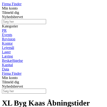
Firma Finder
Min konto
Tilmeld dig
Nyhedsbrevet
Kategorier
PR
Events
Revision
Kontor
Lejemål
Lager
Læring
Beskæftigelse
Kapital
Data
Firma Finder
Min konto
Tilmeld dig
Nyhedsbrevet
XL Byg Kaas Åbningstider