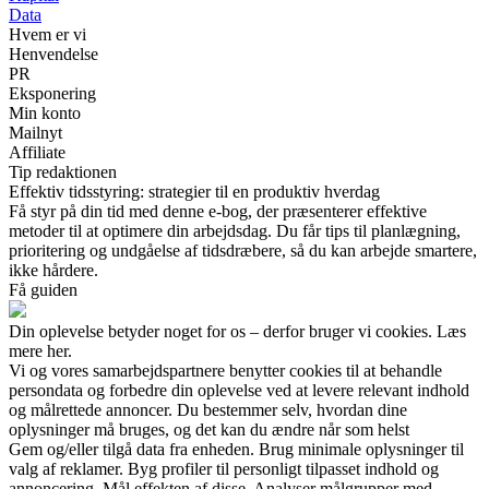
Data
Hvem er vi
Henvendelse
PR
Eksponering
Min konto
Mailnyt
Affiliate
Tip redaktionen
Effektiv tidsstyring: strategier til en produktiv hverdag
Få styr på din tid med denne e-bog, der præsenterer effektive
metoder til at optimere din arbejdsdag. Du får tips til planlægning,
prioritering og undgåelse af tidsdræbere, så du kan arbejde smartere,
ikke hårdere.
Få guiden
Din oplevelse betyder noget for os – derfor bruger vi cookies. Læs
mere her.
Vi og vores samarbejdspartnere benytter cookies til at behandle
persondata og forbedre din oplevelse ved at levere relevant indhold
og målrettede annoncer. Du bestemmer selv, hvordan dine
oplysninger må bruges, og det kan du ændre når som helst
Gem og/eller tilgå data fra enheden. Brug minimale oplysninger til
valg af reklamer. Byg profiler til personligt tilpasset indhold og
annoncering. Mål effekten af disse. Analyser målgrupper med