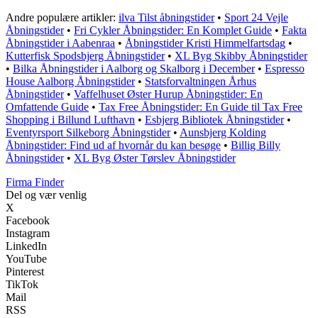
Andre populære artikler:
ilva Tilst åbningstider
•
Sport 24 Vejle
Åbningstider
•
Fri Cykler Åbningstider: En Komplet Guide
•
Fakta
Åbningstider i Aabenraa
•
Åbningstider Kristi Himmelfartsdag
•
Kutterfisk Spodsbjerg Åbningstider
•
XL Byg Skibby Åbningstider
•
Bilka Åbningstider i Aalborg og Skalborg i December
•
Espresso
House Aalborg Åbningstider
•
Statsforvaltningen Århus
Åbningstider
•
Vaffelhuset Øster Hurup Åbningstider: En
Omfattende Guide
•
Tax Free Åbningstider: En Guide til Tax Free
Shopping i Billund Lufthavn
•
Esbjerg Bibliotek Åbningstider
•
Eventyrsport Silkeborg Åbningstider
•
Aunsbjerg Kolding
Åbningstider: Find ud af hvornår du kan besøge
•
Billig Billy
Åbningstider
•
XL Byg Øster Tørslev Åbningstider
Firma Finder
Del og vær venlig
X
Facebook
Instagram
LinkedIn
YouTube
Pinterest
TikTok
Mail
RSS