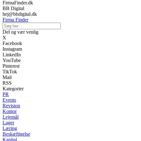
FirmaFinder.dk
BB Digital
hej@bbdigital.dk
Firma Finder
Del og vær venlig
X
Facebook
Instagram
LinkedIn
YouTube
Pinterest
TikTok
Mail
RSS
Kategorier
PR
Events
Revision
Kontor
Lejemål
Lager
Læring
Beskæftigelse
Kapital