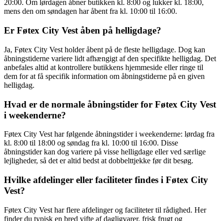
20:00. Om lørdagen åbner butikken kl. 8:00 og lukker kl. 18:00,
mens den om søndagen har åbent fra kl. 10:00 til 16:00.
Er Føtex City Vest åben på helligdage?
Ja, Føtex City Vest holder åbent på de fleste helligdage. Dog kan
åbningstiderne variere lidt afhængigt af den specifikte helligdag. Det
anbefales altid at kontrollere butikkens hjemmeside eller ringe til
dem for at få specifik information om åbningstiderne på en given
helligdag.
Hvad er de normale åbningstider for Føtex City Vest
i weekenderne?
Føtex City Vest har følgende åbningstider i weekenderne: lørdag fra
kl. 8:00 til 18:00 og søndag fra kl. 10:00 til 16:00. Disse
åbningstider kan dog variere på visse helligdage eller ved særlige
lejligheder, så det er altid bedst at dobbelttjekke før dit besøg.
Hvilke afdelinger eller faciliteter findes i Føtex City
Vest?
Føtex City Vest har flere afdelinger og faciliteter til rådighed. Her
finder du typisk en bred vifte af dagligvarer, frisk frugt og