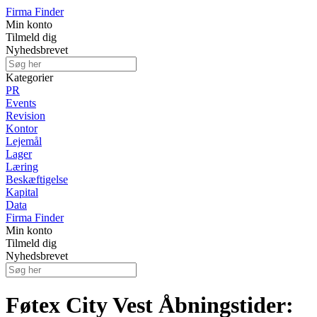
Firma Finder
Min konto
Tilmeld dig
Nyhedsbrevet
Kategorier
PR
Events
Revision
Kontor
Lejemål
Lager
Læring
Beskæftigelse
Kapital
Data
Firma Finder
Min konto
Tilmeld dig
Nyhedsbrevet
Føtex City Vest Åbningstider: