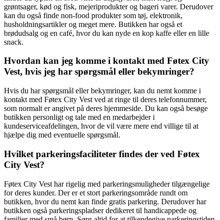
grøntsager, kød og fisk, mejeriprodukter og bageri varer. Derudover
kan du også finde non-food produkter som tøj, elektronik,
husholdningsartikler og meget mere. Butikken har også et
brødudsalg og en café, hvor du kan nyde en kop kaffe eller en lille
snack.
Hvordan kan jeg komme i kontakt med Føtex City
Vest, hvis jeg har spørgsmål eller bekymringer?
Hvis du har spørgsmål eller bekymringer, kan du nemt komme i
kontakt med Føtex City Vest ved at ringe til deres telefonnummer,
som normalt er angivet på deres hjemmeside. Du kan også besøge
butikken personligt og tale med en medarbejder i
kundeserviceafdelingen, hvor de vil være mere end villige til at
hjælpe dig med eventuelle spørgsmål.
Hvilket parkeringsfaciliteter findes der ved Føtex
City Vest?
Føtex City Vest har rigelig med parkeringsmuligheder tilgængelige
for deres kunder. Der er et stort parkeringsområde rundt om
butikken, hvor du nemt kan finde gratis parkering. Derudover har
butikken også parkeringspladser dedikeret til handicappede og
familier med små børn. Sørg altid for at tilkendegive parkeringstiden