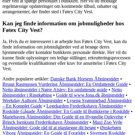
eller ved at spørge personalet i butikken. Her vil du modtage
regelmæssige opdateringer om kommende tilbud, rabatter og
arrangementer, der finder sted i Føtex City Vest.
Kan jeg finde information om jobmuligheder hos
Føtex City Vest?
Ja, Hvis du er interesseret i at arbejde hos Føtex City Vest, kan du
finde information om jobmuligheder ved at besøge deres
hjemmeside eller kontakte butikkens personale direkte. Her vil du
kunne finde oplysninger om ledige stillinger, rekrutteringsprocessen
og eventuelle kvalifikationer eller krav for ansættelse i Føtex City
Vest.
Andre populære artikler:
Danske Bank Horsens Åbningstider
•
Bruun Rasmussen Vurdering Åbningstider: En Omfattende Guide
•
Netto åbningstider i Nørre Alslev: En omfattende guide
•
Netto
åbningstider i Ringkøbing
•
Guide til www.fona.dk åbningstider
•
Weekday Aalborg Åbningstider
•
Lyseng Svømmebad Åbningstider
– En Komplet Guide
•
Legekæden Frederikshavn Åbningstider
•
Roskilde Gågade Åbningstider: En Guide til Butikkerne i Roskilde
•
Mariehaven Åbningstider: Din Guide til en Hyggelig Oplevelse
•
Brinck Isenkram Frederikshavn Åbningstider
•
Maxi Zoo Vejle
Åbningstider: Gode råd til at planlægge dit besøg
•
Ønskebørn
Viborg Åbningstider: En Guide til Forældre
•
Sivertsen Roskilde