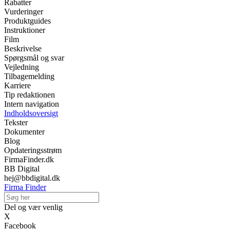
Rabatter
Vurderinger
Produktguides
Instruktioner
Film
Beskrivelse
Spørgsmål og svar
Vejledning
Tilbagemelding
Karriere
Tip redaktionen
Intern navigation
Indholdsoversigt
Tekster
Dokumenter
Blog
Opdateringsstrøm
FirmaFinder.dk
BB Digital
hej@bbdigital.dk
Firma Finder
Del og vær venlig
X
Facebook