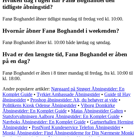
Hvilken dag i ugen har Fanø Boghandel den
tidligste åbningstid?
Fanø Boghandel åbner tidligst mandag til fredag ved kl. 10:00.
Hvornår åbner Fanø Boghandel i weekenden?
Fanø Boghandel åbner kl. 10:00 både lørdag og søndag.
Hvad er den længste tid, Fanø Boghandel er åben
på en dag?
Fanø Boghandel er åben i 8 timer mandag til fredag, fra kl. 10:00 til
kl. 18:00.
Andre populære artikler:
Nørgaard på Strøget Åbningstider: En
Komplet Guide
•
Tyrkiet Ambassade Åbningstider
•
Guide til Hay
åbningstider
•
Proshop åbningstider: Alt, du behøver at vide
•
Politikens Kiosk Odense Åbningstider
•
Viborg Domkirke
Åbningstider: En Komplet Guide
•
Matas Åbningstider Galten
•
Statsforvaltningen Aalborg Åbningstider: En Komplet Guide
•
Nærboks Åbningstider: En Komplet Guide
•
Gartnerhallen Herning
Åbningstider
•
PostNord Kundeservice Telefon Åbningstider
•
Monki Åbningstider: Find Åbningstiderne for Din Nærmeste Monki