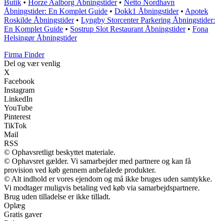
Butik
•
Horze Aalborg Åbningstider
•
Netto Nordhavn
Åbningstider: En Komplet Guide
•
Dokk1 Åbningstider
•
Apotek
Roskilde Åbningstider
•
Lyngby Storcenter Parkering Åbningstider:
En Komplet Guide
•
Sostrup Slot Restaurant Åbningstider
•
Fona
Helsingør Åbningstider
Firma Finder
Del og vær venlig
X
Facebook
Instagram
LinkedIn
YouTube
Pinterest
TikTok
Mail
RSS
© Ophavsretligt beskyttet materiale.
© Ophavsret gælder. Vi samarbejder med partnere og kan få
provision ved køb gennem anbefalede produkter.
© Alt indhold er vores ejendom og må ikke bruges uden samtykke.
Vi modtager muligvis betaling ved køb via samarbejdspartnere.
Brug uden tilladelse er ikke tilladt.
Oplæg
Gratis gaver