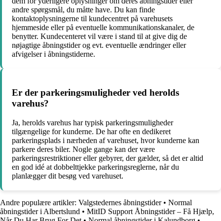
dem for yderligere oplysninger om deres åbningstider eller
andre spørgsmål, du måtte have. Du kan finde
kontaktoplysningerne til kundecentret på varehusets
hjemmeside eller på eventuelle kommunikationskanaler, de
benytter. Kundecenteret vil være i stand til at give dig de
nøjagtige åbningstider og evt. eventuelle ændringer eller
afvigelser i åbningstiderne.
Er der parkeringsmuligheder ved herolds
varehus?
Ja, herolds varehus har typisk parkeringsmuligheder
tilgængelige for kunderne. De har ofte en dedikeret
parkeringsplads i nærheden af varehuset, hvor kunderne kan
parkere deres biler. Nogle gange kan der være
parkeringsrestriktioner eller gebyrer, der gælder, så det er altid
en god idé at dobbelttjekke parkeringsreglerne, når du
planlægger dit besøg ved varehuset.
Andre populære artikler:
Valgstedernes åbningstider
•
Normal
åbningstider i Albertslund
•
MitID Support Åbningstider – Få Hjælp,
Når Du Har Brug For Det
•
Normal åbningstider i Kalundborg
•