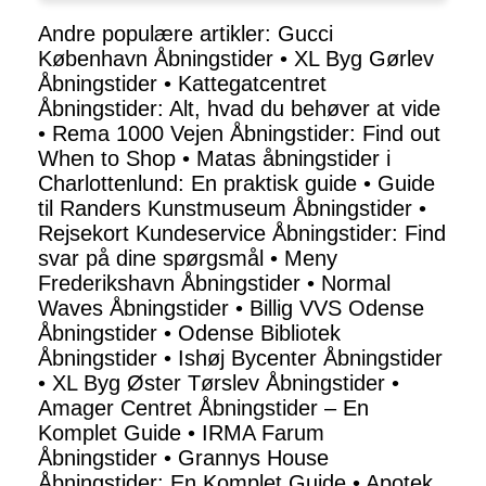
Andre populære artikler:
Gucci
København Åbningstider
•
XL Byg Gørlev
Åbningstider
•
Kattegatcentret
Åbningstider: Alt, hvad du behøver at vide
•
Rema 1000 Vejen Åbningstider: Find out
When to Shop
•
Matas åbningstider i
Charlottenlund: En praktisk guide
•
Guide
til Randers Kunstmuseum Åbningstider
•
Rejsekort Kundeservice Åbningstider: Find
svar på dine spørgsmål
•
Meny
Frederikshavn Åbningstider
•
Normal
Waves Åbningstider
•
Billig VVS Odense
Åbningstider
•
Odense Bibliotek
Åbningstider
•
Ishøj Bycenter Åbningstider
•
XL Byg Øster Tørslev Åbningstider
•
Amager Centret Åbningstider – En
Komplet Guide
•
IRMA Farum
Åbningstider
•
Grannys House
Åbningstider: En Komplet Guide
•
Apotek