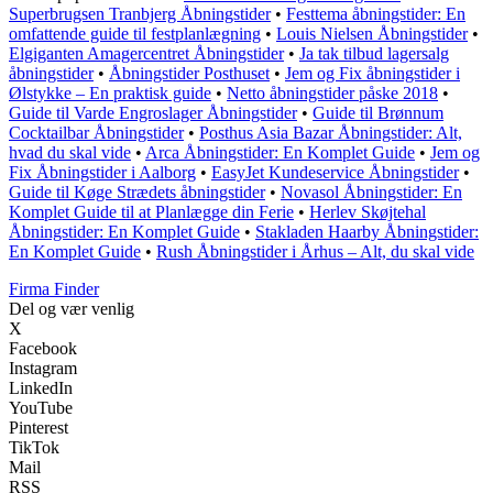
Superbrugsen Tranbjerg Åbningstider
•
Festtema åbningstider: En
omfattende guide til festplanlægning
•
Louis Nielsen Åbningstider
•
Elgiganten Amagercentret Åbningstider
•
Ja tak tilbud lagersalg
åbningstider
•
Åbningstider Posthuset
•
Jem og Fix åbningstider i
Ølstykke – En praktisk guide
•
Netto åbningstider påske 2018
•
Guide til Varde Engroslager Åbningstider
•
Guide til Brønnum
Cocktailbar Åbningstider
•
Posthus Asia Bazar Åbningstider: Alt,
hvad du skal vide
•
Arca Åbningstider: En Komplet Guide
•
Jem og
Fix Åbningstider i Aalborg
•
EasyJet Kundeservice Åbningstider
•
Guide til Køge Strædets åbningstider
•
Novasol Åbningstider: En
Komplet Guide til at Planlægge din Ferie
•
Herlev Skøjtehal
Åbningstider: En Komplet Guide
•
Stakladen Haarby Åbningstider:
En Komplet Guide
•
Rush Åbningstider i Århus – Alt, du skal vide
Firma Finder
Del og vær venlig
X
Facebook
Instagram
LinkedIn
YouTube
Pinterest
TikTok
Mail
RSS