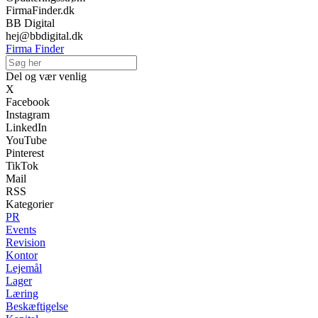
FirmaFinder.dk
BB Digital
hej@bbdigital.dk
Firma Finder
Del og vær venlig
X
Facebook
Instagram
LinkedIn
YouTube
Pinterest
TikTok
Mail
RSS
Kategorier
PR
Events
Revision
Kontor
Lejemål
Lager
Læring
Beskæftigelse