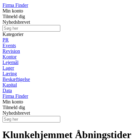
Firma Finder
Min konto
Tilmeld dig
Nyhedsbrevet
Kategorier
PR
Events
Revision
Kontor
Lejemål
Lager
Læring
Beskæftigelse
Kapital
Data
Firma Finder
Min konto
Tilmeld dig
Nyhedsbrevet
Klunkehjemmet Åbningstider