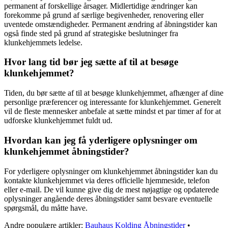
permanent af forskellige årsager. Midlertidige ændringer kan
forekomme på grund af særlige begivenheder, renovering eller
uventede omstændigheder. Permanent ændring af åbningstider kan
også finde sted på grund af strategiske beslutninger fra
klunkehjemmets ledelse.
Hvor lang tid bør jeg sætte af til at besøge
klunkehjemmet?
Tiden, du bør sætte af til at besøge klunkehjemmet, afhænger af dine
personlige præferencer og interessante for klunkehjemmet. Generelt
vil de fleste mennesker anbefale at sætte mindst et par timer af for at
udforske klunkehjemmet fuldt ud.
Hvordan kan jeg få yderligere oplysninger om
klunkehjemmet åbningstider?
For yderligere oplysninger om klunkehjemmet åbningstider kan du
kontakte klunkehjemmet via deres officielle hjemmeside, telefon
eller e-mail. De vil kunne give dig de mest nøjagtige og opdaterede
oplysninger angående deres åbningstider samt besvare eventuelle
spørgsmål, du måtte have.
Andre populære artikler:
Bauhaus Kolding Åbningstider
•