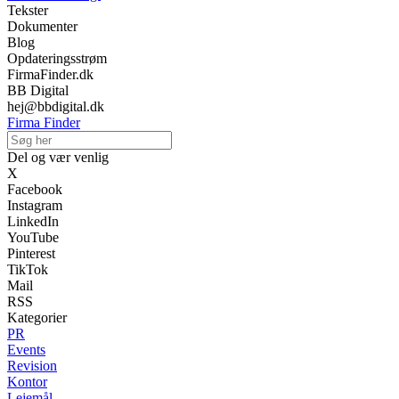
Tekster
Dokumenter
Blog
Opdateringsstrøm
FirmaFinder.dk
BB Digital
hej@bbdigital.dk
Firma Finder
Del og vær venlig
X
Facebook
Instagram
LinkedIn
YouTube
Pinterest
TikTok
Mail
RSS
Kategorier
PR
Events
Revision
Kontor
Lejemål