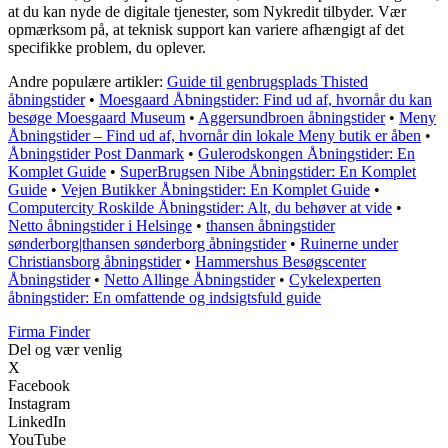
at du kan nyde de digitale tjenester, som Nykredit tilbyder. Vær
opmærksom på, at teknisk support kan variere afhængigt af det
specifikke problem, du oplever.
Andre populære artikler:
Guide til genbrugsplads Thisted
åbningstider
•
Moesgaard Åbningstider: Find ud af, hvornår du kan
besøge Moesgaard Museum
•
Aggersundbroen åbningstider
•
Meny
Åbningstider – Find ud af, hvornår din lokale Meny butik er åben
•
Åbningstider Post Danmark
•
Gulerodskongen Åbningstider: En
Komplet Guide
•
SuperBrugsen Nibe Åbningstider: En Komplet
Guide
•
Vejen Butikker Åbningstider: En Komplet Guide
•
Computercity Roskilde Åbningstider: Alt, du behøver at vide
•
Netto åbningstider i Helsinge
•
thansen åbningstider
sønderborg|thansen sønderborg åbningstider
•
Ruinerne under
Christiansborg åbningstider
•
Hammershus Besøgscenter
Åbningstider
•
Netto Allinge Åbningstider
•
Cykelexperten
åbningstider: En omfattende og indsigtsfuld guide
Firma Finder
Del og vær venlig
X
Facebook
Instagram
LinkedIn
YouTube