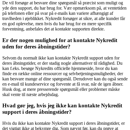
De vil forsøge at besvare dine spørgsmål så præcist som muligt og
yde den support, du har brug for. Vær opmærksom på, at ventetiden
på telefonen eller på svar på e-mails kan variere afhængigt af
travlheden i øjeblikket. Nykredit forsøger at sikre, at alle kunder får
en god oplevelse, men hvis du har brug for en mere specifik
forventning, anbefales det at kontakte supporten direkte.
Er der nogen mulighed for at kontakte Nykredit
uden for deres åbningstider?
Selvom du normalt ikke kan kontakte Nykredit support uden for
deres åbningstider, er der stadig nogle alternativer til rådighed. Du
kan f.eks. besøge Nykredits officielle hjemmeside, hvor du kan
finde en række online ressourcer og selvbetjeningsmuligheder, der
kan besvare mange af dine spørgsmål. Derudover kan du også sende
en e-mail til kundeservice og forvente at få svar, når de igen åbner.
Husk dog, at mere presserende spørgsmål eller problemer måske
skal vente til næste arbejdsdag.
Hvad gør jeg, hvis jeg ikke kan kontakte Nykredit
support i deres åbningstider?
Hvis du ikke kan kontakte Nykredit support i deres åbningstider, er
det vigtigt ikke at bekymre dig. Som nævnt før, kan du prøve at