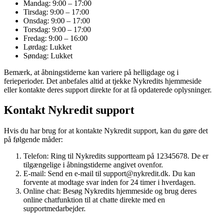
Mandag: 9:00 – 17:00
Tirsdag: 9:00 – 17:00
Onsdag: 9:00 – 17:00
Torsdag: 9:00 – 17:00
Fredag: 9:00 – 16:00
Lørdag: Lukket
Søndag: Lukket
Bemærk, at åbningstiderne kan variere på helligdage og i
ferieperioder. Det anbefales altid at tjekke Nykredits hjemmeside
eller kontakte deres support direkte for at få opdaterede oplysninger.
Kontakt Nykredit support
Hvis du har brug for at kontakte Nykredit support, kan du gøre det
på følgende måder:
Telefon: Ring til Nykredits supportteam på 12345678. De er
tilgængelige i åbningstiderne angivet ovenfor.
E-mail: Send en e-mail til support@nykredit.dk. Du kan
forvente at modtage svar inden for 24 timer i hverdagen.
Online chat: Besøg Nykredits hjemmeside og brug deres
online chatfunktion til at chatte direkte med en
supportmedarbejder.