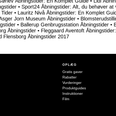
Gørlev Åbningstider: En Komplet Guide
•
Lidl Åbni
gstider
•
Sport24 Åbningstider: Alt, du behøver at 
 Tider
•
Lauritz Nivå Åbningstider: En Komplet Gui
Asger Jorn Museum Åbningstider
•
Blomsterudstill
gstider
•
Ballerup Genbrugsstation Åbningstider
•
org Åbningstider
•
Fleggaard Aventoft Åbningstider
 Flensborg Åbningstider 2017
OPLÆG
Gratis gaver
Rabatter
Vurderinger
Produktguides
Instruktioner
Film