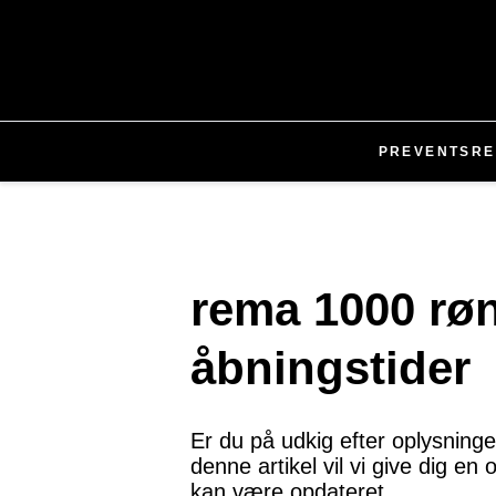
PR
EVENTS
RE
rema 1000 rø
åbningstider
Er du på udkig efter oplysning
denne artikel vil vi give dig e
kan være opdateret.