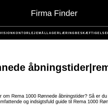
Firma Finder
VISION
KONTOR
LEJEMÅL
LAGER
LÆRING
BESKÆFTIGELSE
nnede åbningstider|re
er om Rema 1000 Rønnede åbningstider? Så er du ko
n omfattende og indsigtsfuld guide til Rema 1000 Rø