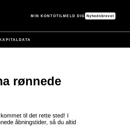
MIN KONTO
TILMELD DIG
Nyhedsbrevet
KAPITAL
DATA
ma rønnede
mmet til det rette sted! I
nnede åbningstider, så du altid