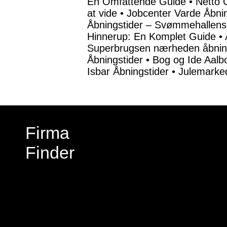
En Omfattende Guide
•
Netto 
at vide
•
Jobcenter Varde Åbnin
Åbningstider – Svømmehallens
Hinnerup: En Komplet Guide
•
Superbrugsen nærheden åbnin
Åbningstider
•
Bog og Ide Aalb
Isbar Åbningstider
•
Julemarked
Firma
Finder