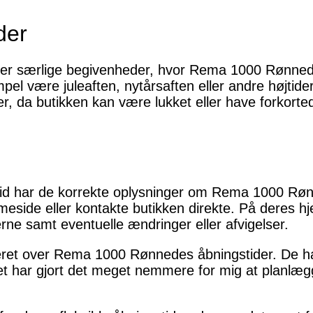
der
eller særlige begivenheder, hvor Rema 1000 Rønn
pel være juleaften, nytårsaften eller andre højtider
 da butikken kan være lukket eller have forkorted
ltid har de korrekte oplysninger om Rema 1000 Røn
mmeside eller kontakte butikken direkte. På deres 
erne samt eventuelle ændringer eller afvigelser.
eret over Rema 1000 Rønnedes åbningstider. De har 
det har gjort det meget nemmere for mig at planlæ