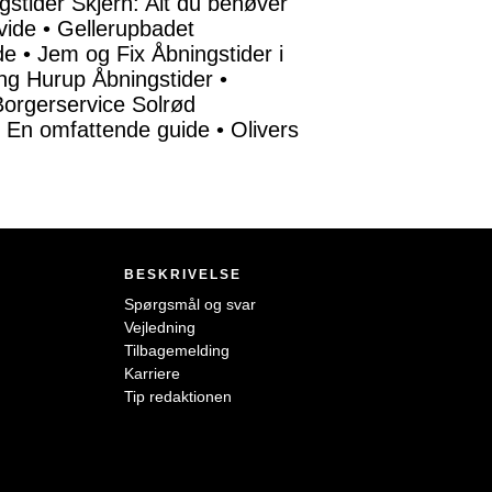
ngstider Skjern: Alt du behøver
vide
•
Gellerupbadet
de
•
Jem og Fix Åbningstider i
ing Hurup Åbningstider
•
Borgerservice Solrød
: En omfattende guide
•
Olivers
BESKRIVELSE
Spørgsmål og svar
Vejledning
Tilbagemelding
Karriere
Tip redaktionen