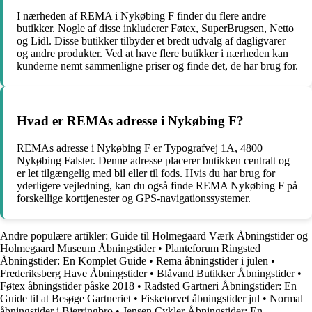
I nærheden af REMA i Nykøbing F finder du flere andre
butikker. Nogle af disse inkluderer Føtex, SuperBrugsen, Netto
og Lidl. Disse butikker tilbyder et bredt udvalg af dagligvarer
og andre produkter. Ved at have flere butikker i nærheden kan
kunderne nemt sammenligne priser og finde det, de har brug for.
Hvad er REMAs adresse i Nykøbing F?
REMAs adresse i Nykøbing F er Typografvej 1A, 4800
Nykøbing Falster. Denne adresse placerer butikken centralt og
er let tilgængelig med bil eller til fods. Hvis du har brug for
yderligere vejledning, kan du også finde REMA Nykøbing F på
forskellige korttjenester og GPS-navigationssystemer.
Andre populære artikler:
Guide til Holmegaard Værk Åbningstider og
Holmegaard Museum Åbningstider
•
Planteforum Ringsted
Åbningstider: En Komplet Guide
•
Rema åbningstider i julen
•
Frederiksberg Have Åbningstider
•
Blåvand Butikker Åbningstider
•
Føtex åbningstider påske 2018
•
Radsted Gartneri Åbningstider: En
Guide til at Besøge Gartneriet
•
Fisketorvet åbningstider jul
•
Normal
åbningstider i Bjerringbro
•
Jensen Cykler Åbningstider: En