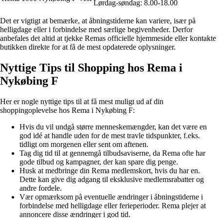
Lørdag-søndag: 8.00-18.00
Det er vigtigt at bemærke, at åbningstiderne kan variere, især på
helligdage eller i forbindelse med særlige begivenheder. Derfor
anbefales det altid at tjekke Remas officielle hjemmeside eller kontakte
butikken direkte for at få de mest opdaterede oplysninger.
Nyttige Tips til Shopping hos Rema i
Nykøbing F
Her er nogle nyttige tips til at få mest muligt ud af din
shoppingoplevelse hos Rema i Nykøbing F:
Hvis du vil undgå større menneskemængder, kan det være en
god idé at handle uden for de mest travle tidspunkter, f.eks.
tidligt om morgenen eller sent om aftenen.
Tag dig tid til at gennemgå tilbudsaviserne, da Rema ofte har
gode tilbud og kampagner, der kan spare dig penge.
Husk at medbringe din Rema medlemskort, hvis du har en.
Dette kan give dig adgang til eksklusive medlemsrabatter og
andre fordele.
Vær opmærksom på eventuelle ændringer i åbningstiderne i
forbindelse med helligdage eller ferieperioder. Rema plejer at
annoncere disse ændringer i god tid.