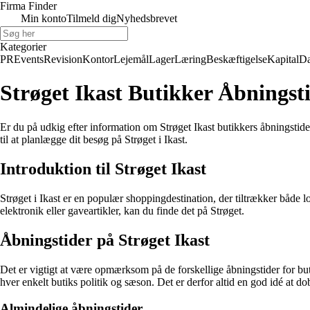
Firma Finder
Min konto
Tilmeld dig
Nyhedsbrevet
Kategorier
PR
Events
Revision
Kontor
Lejemål
Lager
Læring
Beskæftigelse
Kapital
Da
Strøget Ikast Butikker Åbnings
Er du på udkig efter information om Strøget Ikast butikkers åbningstide
til at planlægge dit besøg på Strøget i Ikast.
Introduktion til Strøget Ikast
Strøget i Ikast er en populær shoppingdestination, der tiltrækker både lo
elektronik eller gaveartikler, kan du finde det på Strøget.
Åbningstider på Strøget Ikast
Det er vigtigt at være opmærksom på de forskellige åbningstider for bu
hver enkelt butiks politik og sæson. Det er derfor altid en god idé at d
Almindelige åbningstider