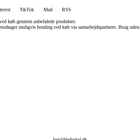
terest
TikTok
Mail
RSS
 ved køb gennem anbefalede produkter.
tager muligvis betaling ved køb via samarbejdspartnere. Brug uden till
hej@bbdigital.dk