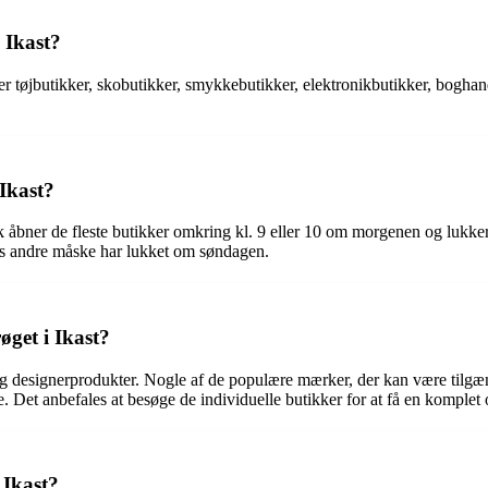
 Ikast?
der tøjbutikker, skobutikker, smykkebutikker, elektronikbutikker, bogha
 Ikast?
isk åbner de fleste butikker omkring kl. 9 eller 10 om morgenen og lukk
ns andre måske har lukket om søndagen.
øget i Ikast?
s og designerprodukter. Nogle af de populære mærker, der kan være tilgæ
t anbefales at besøge de individuelle butikker for at få en komplet opd
 Ikast?