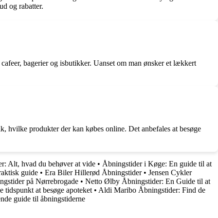
ud og rabatter.
r, cafeer, bagerier og isbutikker. Uanset om man ønsker et lækkert
tik, hvilke produkter der kan købes online. Det anbefales at besøge
r: Alt, hvad du behøver at vide
•
Åbningstider i Køge: En guide til at
raktisk guide
•
Era Biler Hillerød Åbningstider
•
Jensen Cykler
gstider på Nørrebrogade
•
Netto Ølby Åbningstider: En Guide til at
e tidspunkt at besøge apoteket
•
Aldi Maribo Åbningstider: Find de
de guide til åbningstiderne