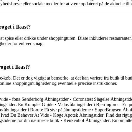
hedsbreve eller sociale medier for at være opdateret på de aktuelle tilb
røget i Ikast?
t at spise eller drikke under shoppingturen. Disse inkluderer restaurante
igheder for enhver smag.
øget i Ikast?
e-køb. Det er dog vigtigt at bemærke, at det kan variere fra butik til bu
online-shoppingmuligheder og eventuelle præcise instruktioner.
 vide
•
fona Sønderborg Åbningstider
•
Coronatest Slagelse Åbningstide
ngstider: En Komplet Guide
•
Matas åbningstider i Bjerringbro – En p
s åbningstider i Borup: Få styr på åbningstiderne
•
SuperBrugsen Åbnin
 Hvad Du Behøver At Vide
•
Køge Apotek Åbningstider: Find det rigtig
stiderne for din nærmeste butik
•
Keukenhof Åbningstider: En omfatten