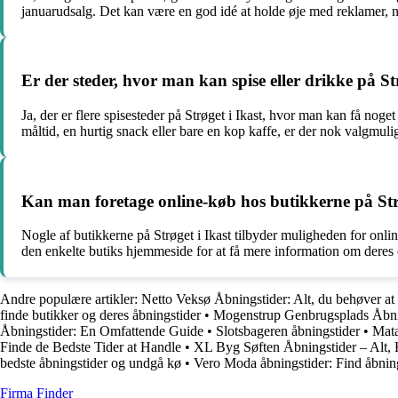
januarudsalg. Det kan være en god idé at holde øje med reklamer, ny
Er der steder, hvor man kan spise eller drikke på St
Ja, der er flere spisesteder på Strøget i Ikast, hvor man kan få noge
måltid, en hurtig snack eller bare en kop kaffe, er der nok valgmul
Kan man foretage online-køb hos butikkerne på Str
Nogle af butikkerne på Strøget i Ikast tilbyder muligheden for onlin
den enkelte butiks hjemmeside for at få mere information om deres 
Andre populære artikler:
Netto Veksø Åbningstider: Alt, du behøver at
finde butikker og deres åbningstider
•
Mogenstrup Genbrugsplads Åbni
Åbningstider: En Omfattende Guide
•
Slotsbageren åbningstider
•
Mata
Finde de Bedste Tider at Handle
•
XL Byg Søften Åbningstider – Alt,
bedste åbningstider og undgå kø
•
Vero Moda åbningstider: Find åbning
Firma Finder