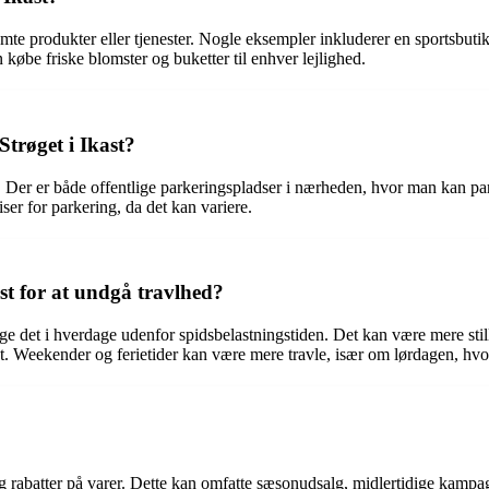
emte produkter eller tjenester. Nogle eksempler inkluderer en sportsbutik,
øbe friske blomster og buketter til enhver lejlighed.
trøget i Ikast?
t. Der er både offentlige parkeringspladser i nærheden, hvor man kan par
iser for parkering, da det kan variere.
ast for at undgå travlhed?
esøge det i hverdage udenfor spidsbelastningstiden. Det kan være mere st
t. Weekender og ferietider kan være mere travle, især om lørdagen, hvor 
 og rabatter på varer. Dette kan omfatte sæsonudsalg, midlertidige kamp