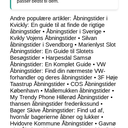
passer bedst til dem.
Andre populære artikler:
Åbningstider i
Kvickly: En guide til at finde de rigtige
åbningstider
•
Åbningstider i Sverige
•
Kvikly Vojens Åbningstider
•
Silvan
åbningstider i Svendborg
•
Marienlyst Slot
Åbningstider: En Guide til Slotets
Besøgstider
•
Harpesdal Samsø
Åbningstider: En Komplet Guide
•
VW
Åbningstider: Find din nærmeste VW-
forhandler og deres åbningstider
•
3F Høje
Taastrup Åbningstider
•
COS Åbningstider
København
•
Mallemukken åbningstider
•
My Trendy Phone Hillerød Åbningstider
•
thansen åbningstider frederikssund
•
Bager Skive Åbningstider: Find ud af,
hvornår bagerierne åbner og lukker
•
Hvidovre Kommune Åbningstider
•
Gavnø