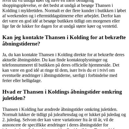
Hvis du vil undgå køer og have en mere behagelig
shoppingoplevelse, er det bedst at undgå at besøge Thansen i
Kolding i myldretiden. Normalt er der flere kunder i butikken i løbet
af weekenden og i eftermiddagstimerne efter arbejdet. Derfor kan
det være en god idé at besøge butikken tidligt om morgenen eller
lige før de lukker for dagen for at undgå større køer og ventetid.
Kan jeg kontakte Thansen i Kolding for at bekræfte
åbningstiderne?
Ja, du kan kontakte Thansen i Kolding direkte for at bekræfte deres
aktuelle åbningstider. Du kan finde kontaktoplysninger og
telefonnummeret til butikken på deres officielle hjemmeside. Det
kan være en god idé at ringe til dem, især hvis du er i tvivl om
eventuelle ændringer i åbningstiderne, særligt i forbindelse med
ferier eller helligdage.
Hvad er Thansen i Koldings åbningstider omkring
juletiden?
Thansen i Kolding har ændrede åbningstider omkring juletiden.
Normalt lukker de tidligt på juleaftensdag og er lukket på juledag og
2. juledag. Selvom der kan være variationer fra år til år, vil de
annoncere de specifikke ændringer i deres åbningstider for