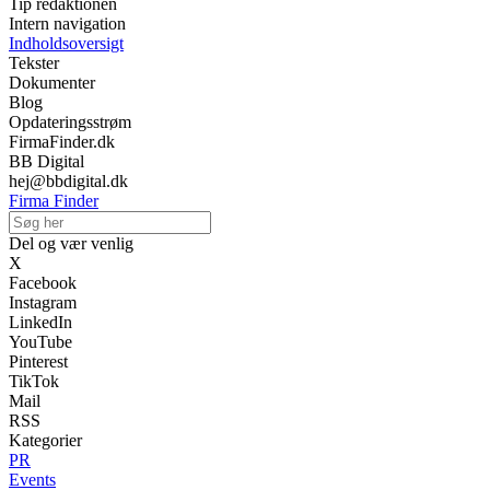
Tip redaktionen
Intern navigation
Indholdsoversigt
Tekster
Dokumenter
Blog
Opdateringsstrøm
FirmaFinder.dk
BB Digital
hej@bbdigital.dk
Firma Finder
Del og vær venlig
X
Facebook
Instagram
LinkedIn
YouTube
Pinterest
TikTok
Mail
RSS
Kategorier
PR
Events