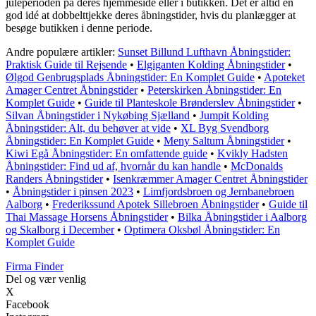
juleperioden på deres hjemmeside eller i butikken. Det er altid en
god idé at dobbelttjekke deres åbningstider, hvis du planlægger at
besøge butikken i denne periode.
Andre populære artikler:
Sunset Billund Lufthavn Åbningstider:
Praktisk Guide til Rejsende
•
Elgiganten Kolding Åbningstider
•
Ølgod Genbrugsplads Åbningstider: En Komplet Guide
•
Apoteket
Amager Centret Åbningstider
•
Peterskirken Åbningstider: En
Komplet Guide
•
Guide til Planteskole Brønderslev Åbningstider
•
Silvan Åbningstider i Nykøbing Sjælland
•
Jumpit Kolding
Åbningstider: Alt, du behøver at vide
•
XL Byg Svendborg
Åbningstider: En Komplet Guide
•
Meny Saltum Åbningstider
•
Kiwi Egå Åbningstider: En omfattende guide
•
Kvikly Hadsten
Åbningstider: Find ud af, hvornår du kan handle
•
McDonalds
Randers Åbningstider
•
Isenkræmmer Amager Centret Åbningstider
•
Åbningstider i pinsen 2023
•
Limfjordsbroen og Jernbanebroen
Aalborg
•
Frederikssund Apotek Sillebroen Åbningstider
•
Guide til
Thai Massage Horsens Åbningstider
•
Bilka Åbningstider i Aalborg
og Skalborg i December
•
Optimera Oksbøl Åbningstider: En
Komplet Guide
Firma Finder
Del og vær venlig
X
Facebook