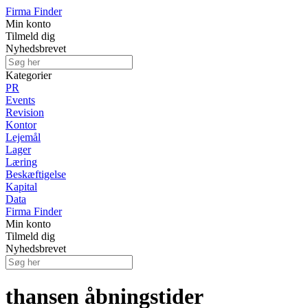
Firma Finder
Min konto
Tilmeld dig
Nyhedsbrevet
Kategorier
PR
Events
Revision
Kontor
Lejemål
Lager
Læring
Beskæftigelse
Kapital
Data
Firma Finder
Min konto
Tilmeld dig
Nyhedsbrevet
thansen åbningstider